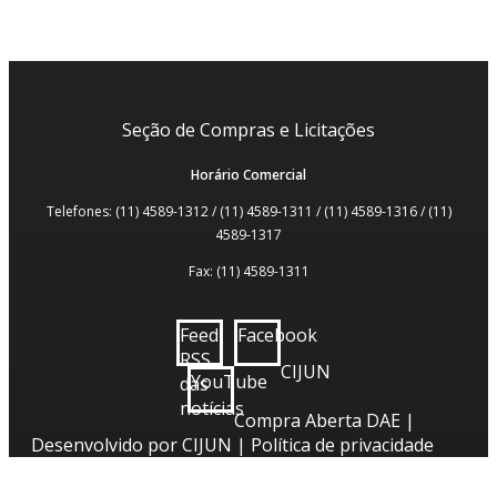
Seção de Compras e Licitações
Horário Comercial
Telefones: (11) 4589-1312 / (11) 4589-1311 / (11) 4589-1316 / (11)
4589-1317
Fax: (11) 4589-1311
Feed
Facebook
RSS
CIJUN
YouTube
das
notícias
Compra Aberta DAE |
Desenvolvido por
CIJUN
|
Política de privacidade