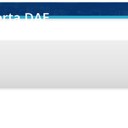
rta DAE
 S.A.