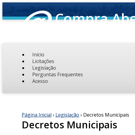
Compra Abe
O site de compras da DAE
Início
Licitações
Legislação
Perguntas Frequentes
Acesso
Página Inicial
›
Legislação
› Decretos Municipais
Decretos Municipais